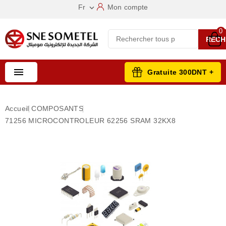
Fr
Mon compte

0
RECH

Gratuite 300DNT +
Accueil
COMPOSANTS
71256 MICROCONTROLEUR 62256 SRAM 32KX8