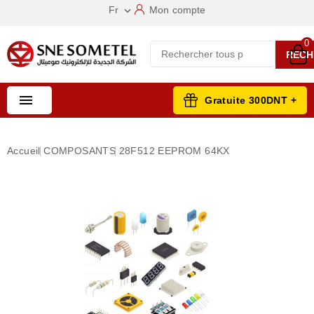
Fr
Mon compte

0
RECH

Gratuite 300DNT +
Accueil
COMPOSANTS
28F512 EEPROM 64KX