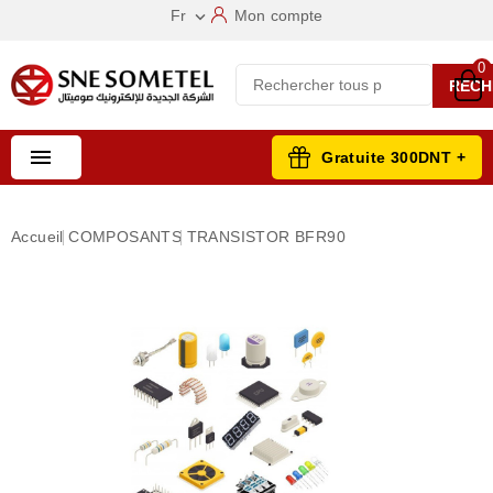
Fr
Mon compte

0
RECH

Gratuite 300DNT +
Accueil
COMPOSANTS
TRANSISTOR BFR90