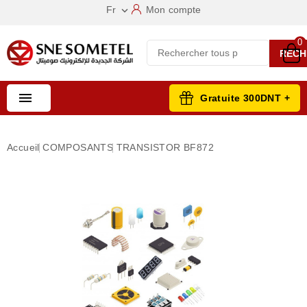
Fr
Mon compte

0
RECH

Gratuite 300DNT +
Accueil
COMPOSANTS
TRANSISTOR BF872