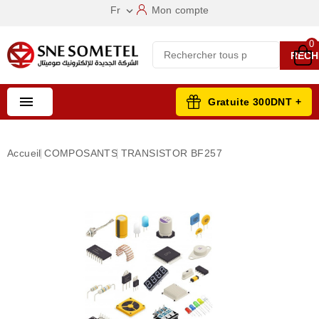
Fr
Mon compte

0
RECH

Gratuite 300DNT +
Accueil
COMPOSANTS
TRANSISTOR BF257