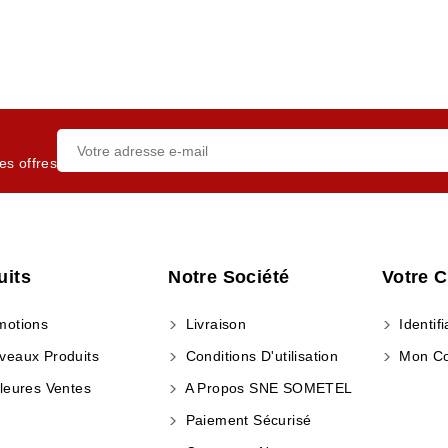
es offres
uits
Notre Société
Votre 
otions
Livraison
Identifi
eaux Produits
Conditions D'utilisation
Mon C
leures Ventes
A Propos SNE SOMETEL
Paiement Sécurisé