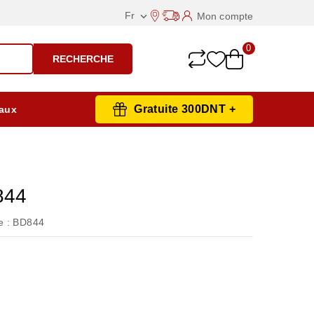
Fr
Mon compte

0
RECHERCHE
Gratuite 300DNT +
aux
844
 :
BD844