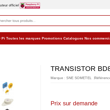
eur officiel
 Pi
Toutes les marques
Promotions
Catalogues
Nos commerci
EQUIPEMENTS DIDACTIQUES
ALIMENTATIONS ÈLECTRIQUE & BATTERES
Formation sur la Sécurité Electrique 2025
TRANSISTOR BD
Marque :
SNE SOMETEL
Référence
Prix sur demande