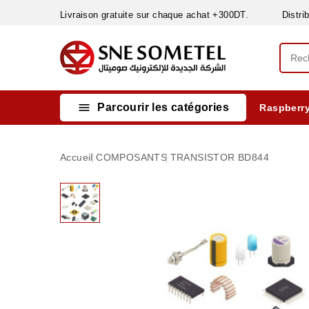
Livraison gratuite sur chaque achat +300DT. Distribut

Parcourir les catégories
Raspberry
INSTRUMENTS DE MESURE
MATERIELS CIRCUIT IMPRIMÈ & SOUDAGE
RÈGULATEURS & VARIATEURS DE VITESSE
NETTOYANTS, LUBRIFIANTS ...
Accueil
COMPOSANTS
TRANSISTOR BD844