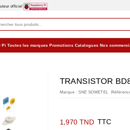
eur officiel
 Pi
Toutes les marques
Promotions
Catalogues
Nos commerci
EQUIPEMENTS DIDACTIQUES
ALIMENTATIONS ÈLECTRIQUE & BATTERES
Formation sur la Sécurité Electrique 2025
TRANSISTOR BD
Marque :
SNE SOMETEL
Référence
TTC
1,970 TND