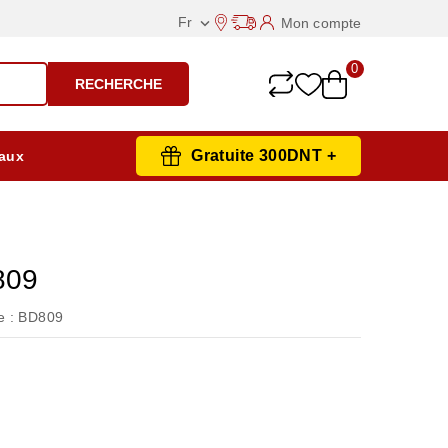
Fr
Mon compte

0
RECHERCHE
Gratuite 300DNT +
aux
809
 :
BD809