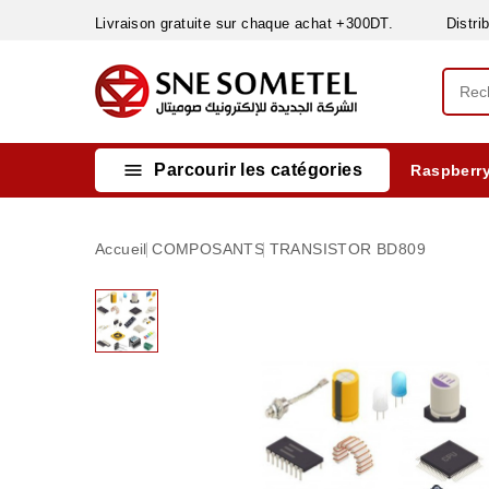
Livraison gratuite sur chaque achat +300DT. Distribut

Parcourir les catégories
Raspberry
INSTRUMENTS DE MESURE
MATERIELS CIRCUIT IMPRIMÈ & SOUDAGE
RÈGULATEURS & VARIATEURS DE VITESSE
NETTOYANTS, LUBRIFIANTS ...
Accueil
COMPOSANTS
TRANSISTOR BD809