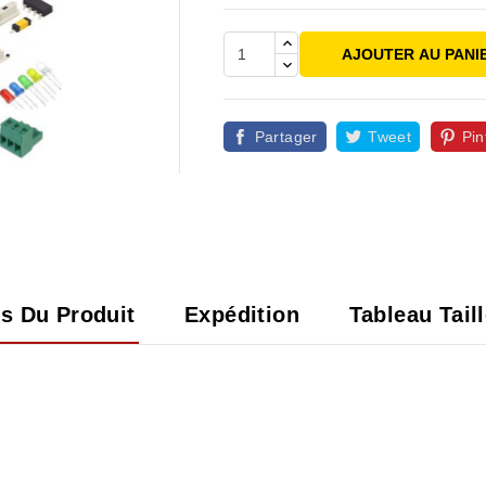
AJOUTER AU PANI
Partager
Tweet
Pin

ls Du Produit
Expédition
Tableau Tail