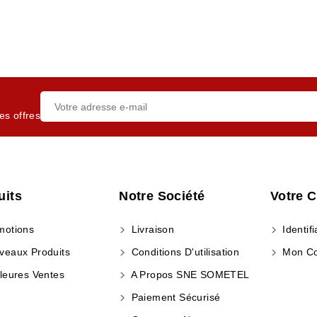
es offres
uits
Notre Société
Votre 
otions
Livraison
Identifi
eaux Produits
Conditions D'utilisation
Mon C
leures Ventes
A Propos SNE SOMETEL
Paiement Sécurisé