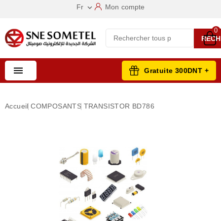
Fr
Mon compte

0
RECH

Gratuite 300DNT +
Accueil
COMPOSANTS
TRANSISTOR BD786