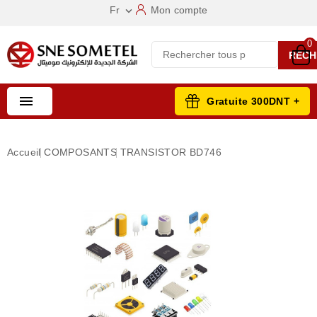
Fr
Mon compte

0
RECH

Gratuite 300DNT +
Accueil
COMPOSANTS
TRANSISTOR BD746