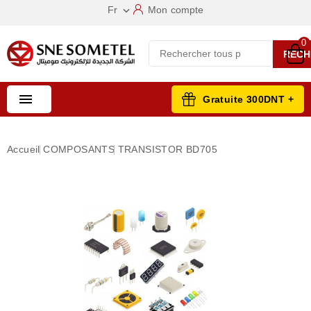
Fr
Mon compte

0
RECH

Gratuite 300DNT +
Accueil
COMPOSANTS
TRANSISTOR BD705