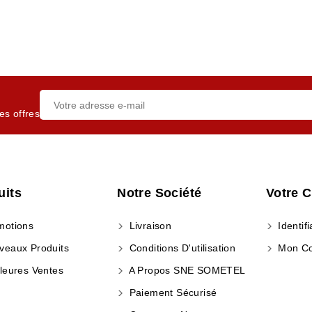
es offres
uits
Notre Société
Votre 
otions
Livraison
Identifi
eaux Produits
Conditions D'utilisation
Mon C
leures Ventes
A Propos SNE SOMETEL
Paiement Sécurisé