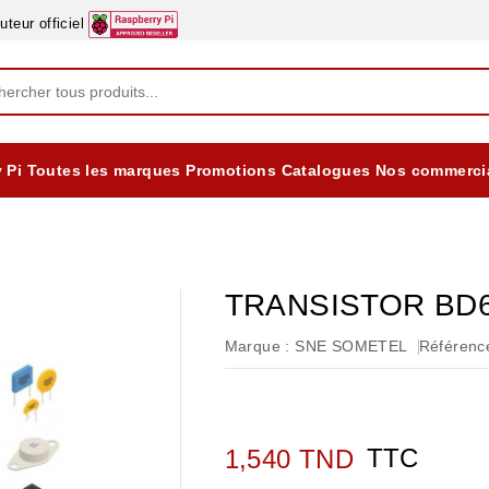
eur officiel
 Pi
Toutes les marques
Promotions
Catalogues
Nos commerci
EQUIPEMENTS DIDACTIQUES
ALIMENTATIONS ÈLECTRIQUE & BATTERES
Formation sur la Sécurité Electrique 2025
TRANSISTOR BD
Marque :
SNE SOMETEL
Référence
TTC
1,540 TND