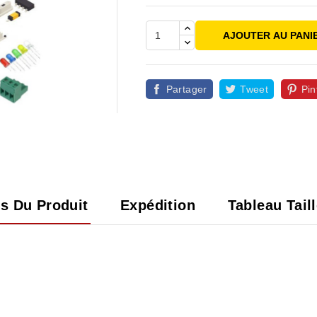
AJOUTER AU PANI
Partager
Tweet
Pin

ls Du Produit
Expédition
Tableau Tail