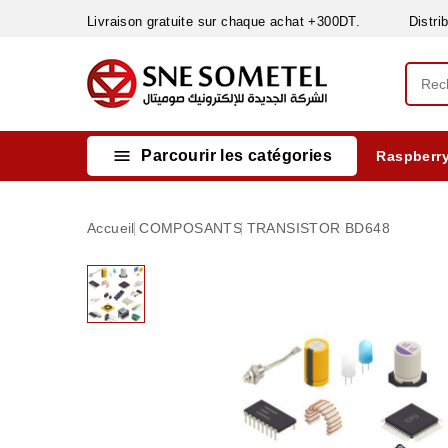
Livraison gratuite sur chaque achat +300DT. Distribut

Parcourir les catégories
Raspberry
INSTRUMENTS DE MESURE
MATERIELS CIRCUIT IMPRIMÈ & SOUDAGE
RÈGULATEURS & VARIATEURS DE VITESSE
NETTOYANTS, LUBRIFIANTS ...
Accueil
COMPOSANTS
TRANSISTOR BD648