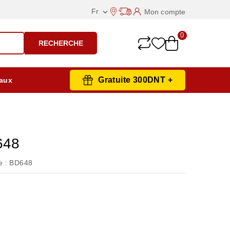
Fr
Mon compte

0
RECHERCHE
Gratuite 300DNT +
aux
648
 :
BD648