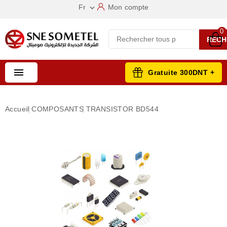
Fr
Mon compte

0
RECH

Gratuite 300DNT +
Accueil
COMPOSANTS
TRANSISTOR BD544