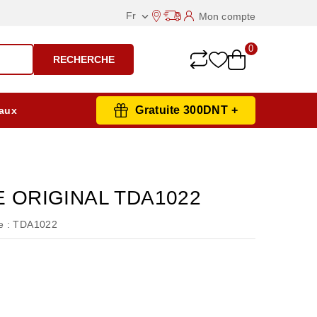
Fr
Mon compte

0
RECHERCHE
Gratuite 300DNT +
aux
E ORIGINAL TDA1022
 :
TDA1022