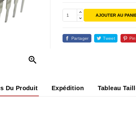
AJOUTER AU PANI
Partager
Tweet
Pin

ls Du Produit
Expédition
Tableau Tail