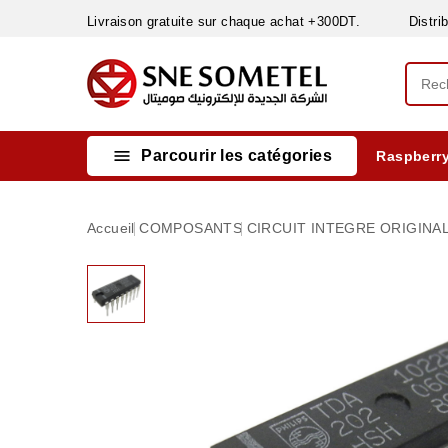
Livraison gratuite sur chaque achat +300DT. Distribut

Parcourir les catégories
Raspberry
INSTRUMENTS DE MESURE
MATERIELS CIRCUIT IMPRIMÈ & SOUDAGE
RÈGULATEURS & VARIATEURS DE VITESSE
NETTOYANTS, LUBRIFIANTS ...
Accueil
COMPOSANTS
CIRCUIT INTEGRE ORIGINA