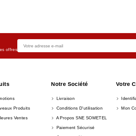
es offres
uits
Notre Société
Votre 
otions
Livraison
Identifi
eaux Produits
Conditions D'utilisation
Mon C
leures Ventes
A Propos SNE SOMETEL
Paiement Sécurisé