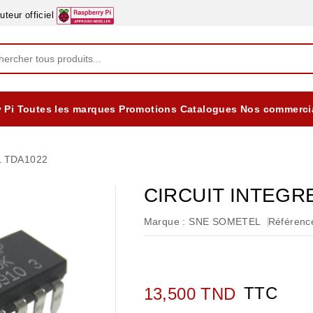
eur officiel
 Pi
Toutes les marques
Promotions
Catalogues
Nos commerci
EQUIPEMENTS DIDACTIQUES
ALIMENTATIONS ÈLECTRIQUE & BATTERES
Formation sur la Sécurité Electrique 2025
L TDA1022
CIRCUIT INTEGR
Marque :
SNE SOMETEL
Référence
TTC
13,500 TND