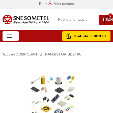
Fr
Mon compte

0
RECH

Gratuite 300DNT +
Accueil
COMPOSANTS
TRANSISTOR BD246C