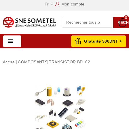
Fr
Mon compte

0
RECH

Gratuite 300DNT +
Accueil
COMPOSANTS
TRANSISTOR BD162