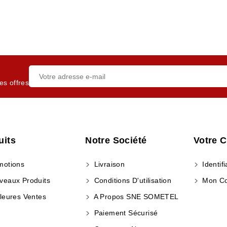
es offres
uits
Notre Société
Votre 
otions
Livraison
Identifi
eaux Produits
Conditions D'utilisation
Mon C
leures Ventes
A Propos SNE SOMETEL
Paiement Sécurisé