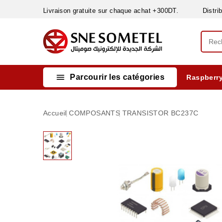
Livraison gratuite sur chaque achat +300DT. Distribut

Parcourir les catégories
Raspberry
INSTRUMENTS DE MESURE
MATERIELS CIRCUIT IMPRIMÈ & SOUDAGE
RÈGULATEURS & VARIATEURS DE VITESSE
NETTOYANTS, LUBRIFIANTS ...
Accueil
COMPOSANTS
TRANSISTOR BC237C