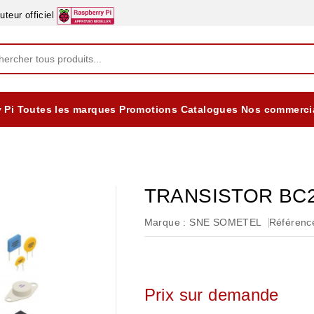
eur officiel
 Pi
Toutes les marques
Promotions
Catalogues
Nos commerci
EQUIPEMENTS DIDACTIQUES
ALIMENTATIONS ÈLECTRIQUE & BATTERES
Formation sur la Sécurité Electrique 2025
TRANSISTOR BC
Marque :
SNE SOMETEL
Référence
Prix sur demande