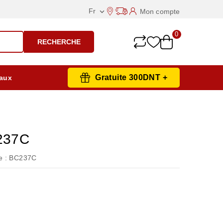
Fr
Mon compte

0
RECHERCHE
Gratuite 300DNT +
aux
237C
 :
BC237C