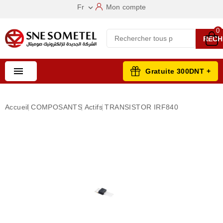
Fr
Mon compte

0
RECH

Gratuite 300DNT +
Accueil
COMPOSANTS
Actifs
TRANSISTOR IRF840