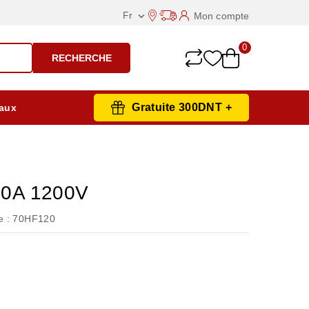
Fr
Mon compte

0
RECHERCHE
Gratuite 300DNT +
aux
0A 1200V
 :
70HF120