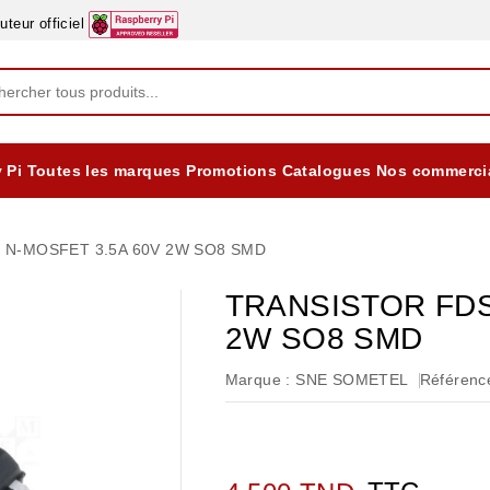
eur officiel
 Pi
Toutes les marques
Promotions
Catalogues
Nos commerci
EQUIPEMENTS DIDACTIQUES
ALIMENTATIONS ÈLECTRIQUE & BATTERES
Formation sur la Sécurité Electrique 2025
 N-MOSFET 3.5A 60V 2W SO8 SMD
TRANSISTOR FDS
2W SO8 SMD
Marque :
SNE SOMETEL
Référence