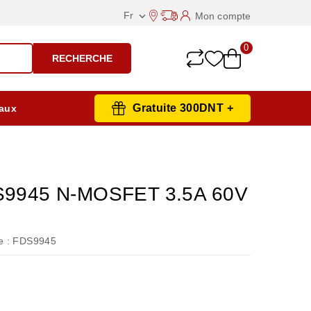
Fr
Mon compte

0
RECHERCHE
Gratuite 300DNT +
aux
9945 N-MOSFET 3.5A 60V
 :
FDS9945