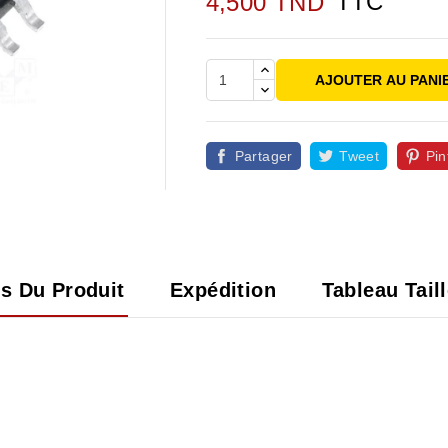
TTC
4,500 TND
AJOUTER AU PANI
Partager
Tweet
Pin

ls Du Produit
Expédition
Tableau Tail