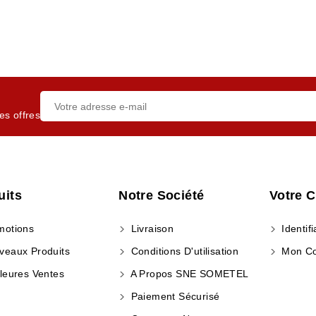
es offres
uits
Notre Société
Votre 
otions
Livraison
Identifi
eaux Produits
Conditions D'utilisation
Mon C
leures Ventes
A Propos SNE SOMETEL
Paiement Sécurisé