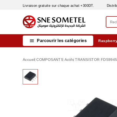
Livraison gratuite sur chaque achat +300DT. Distribut

Parcourir les catégories
Raspberry
INSTRUMENTS DE MESURE
MATERIELS CIRCUIT IMPRIMÈ & SOUDAGE
RÈGULATEURS & VARIATEURS DE VITESSE
NETTOYANTS, LUBRIFIANTS ...
Accueil
COMPOSANTS
Actifs
TRANSISTOR FDS9945