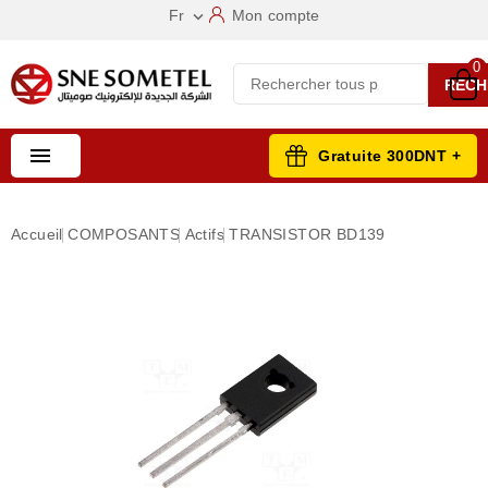
Fr
Mon compte

0
RECH

Gratuite 300DNT +
Accueil
COMPOSANTS
Actifs
TRANSISTOR BD139