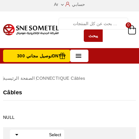
حسابي
Ar

0
يبحث

توصيل مجاني 300DNT +
تصفح الفئات
Câbles
CONNECTIQUE
الصفحة الرئيسية
Câbles
NULL

Select