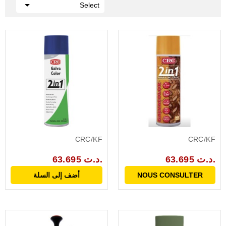

Select
CRC/KF
CRC/KF
63.695 د.ت.
63.695 د.ت.
NOUS CONSULTER
أضف إلى السلة