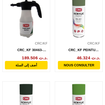
CRC/KF
CRC/KF
CRC_KF 30463-AE
CRC_KF PEINTURE
Flacon pulvérisateur 1L
ACRYLIQUE VERT
46.324 د.ت.
189.506 د.ت.
RESEDA RAL...
NOUS CONSULTER
أضف إلى السلة