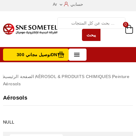
حسابي
Ar

0
يبحث

توصيل مجاني 300DNT +
تصفح الفئات
Peinture
AÈROSOL & PRODUITS CHIMIQUES
الصفحة الرئيسية
Aérosols
Aérosols
NULL