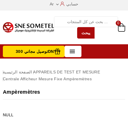
حسابي
Ar

0
يبحث

توصيل مجاني 300DNT +
تصفح الفئات
APPAREILS DE TEST ET MESURE
الصفحة الرئيسية
Centrale Afficheur Mesure Fixe
Ampèremètres
Ampèremètres
NULL