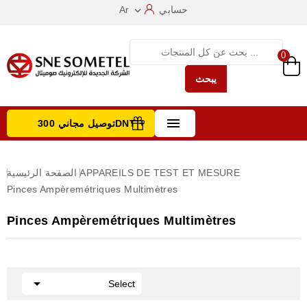
حسابي
Ar

0
يبحث

توصيل مجاني 300DNT +
تصفح الفئات
APPAREILS DE TEST ET MESURE
الصفحة الرئيسية
Pinces Ampèremétriques Multimètres
Pinces Ampèremétriques Multimètres

Select