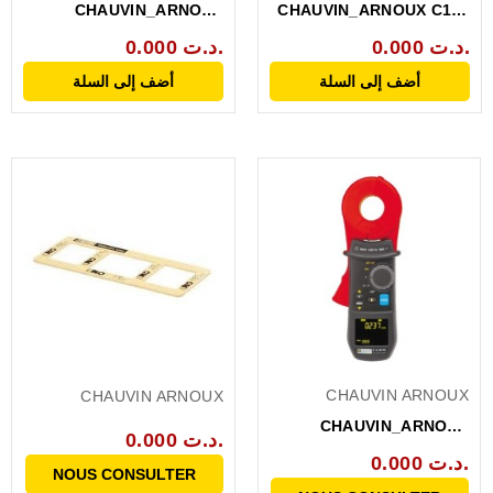
CHAUVIN_ARNOUX
CHAUVIN_ARNOUX C107
PINCE
PINCE
0.000 د.ت.
0.000 د.ت.
AMPEREMETRIQUE C116
AMPEREMETRIQUE...
أضف إلى السلة
أضف إلى السلة
D...
CHAUVIN ARNOUX
CHAUVIN ARNOUX
CHAUVIN_ARNOUX
0.000 د.ت.
CA6416 PINCE DE
0.000 د.ت.
NOUS CONSULTER
TERRE...