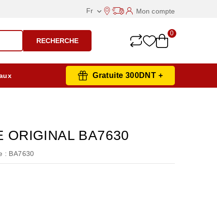
Fr
Mon compte

0
RECHERCHE
Gratuite 300DNT +
aux
E ORIGINAL BA7630
 :
BA7630