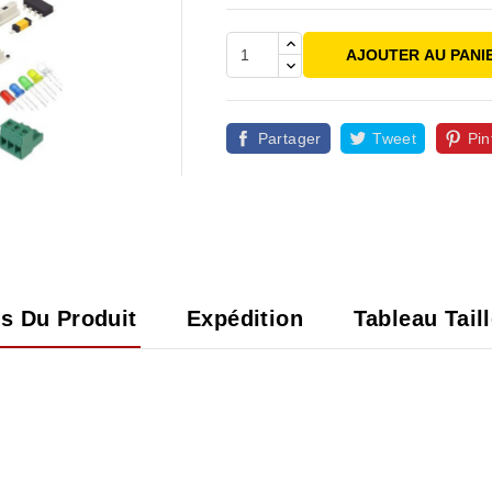
AJOUTER AU PANI
Partager
Tweet
Pin

ls Du Produit
Expédition
Tableau Tail