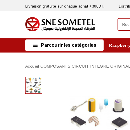
Livraison gratuite sur chaque achat +300DT. Distribut

Parcourir les catégories
Raspberry
INSTRUMENTS DE MESURE
MATERIELS CIRCUIT IMPRIMÈ & SOUDAGE
RÈGULATEURS & VARIATEURS DE VITESSE
NETTOYANTS, LUBRIFIANTS ...
Accueil
COMPOSANTS
CIRCUIT INTEGRE ORIGINAL