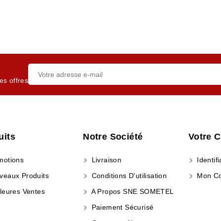
es offres
uits
Notre Société
Votre 
otions
Livraison
Identifi
eaux Produits
Conditions D'utilisation
Mon C
leures Ventes
A Propos SNE SOMETEL
Paiement Sécurisé