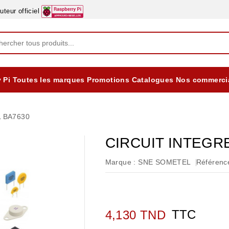
eur officiel
 Pi
Toutes les marques
Promotions
Catalogues
Nos commerci
EQUIPEMENTS DIDACTIQUES
ALIMENTATIONS ÈLECTRIQUE & BATTERES
Formation sur la Sécurité Electrique 2025
 BA7630
CIRCUIT INTEGR
Marque :
SNE SOMETEL
Référence
TTC
4,130 TND