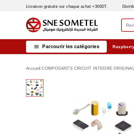
Livraison gratuite sur chaque achat +300DT. Distribut

Parcourir les catégories
Raspberry
INSTRUMENTS DE MESURE
MATERIELS CIRCUIT IMPRIMÈ & SOUDAGE
RÈGULATEURS & VARIATEURS DE VITESSE
NETTOYANTS, LUBRIFIANTS ...
Accueil
COMPOSANTS
CIRCUIT INTEGRE ORIGINAL