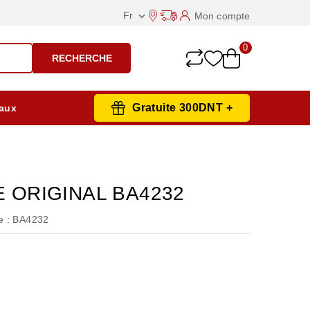
Fr
Mon compte

0
RECHERCHE
Gratuite 300DNT +
aux
E ORIGINAL BA4232
 :
BA4232