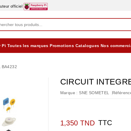
eur officiel
 Pi
Toutes les marques
Promotions
Catalogues
Nos commerci
EQUIPEMENTS DIDACTIQUES
ALIMENTATIONS ÈLECTRIQUE & BATTERES
Formation sur la Sécurité Electrique 2025
 BA4232
CIRCUIT INTEGR
Marque :
SNE SOMETEL
Référence
TTC
1,350 TND