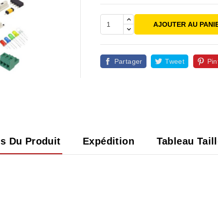
AJOUTER AU PANI
Partager
Tweet
Pin

ls Du Produit
Expédition
Tableau Tail