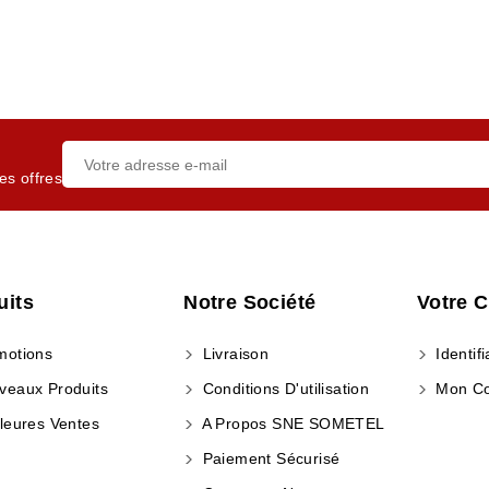
es offres
uits
Notre Société
Votre 
otions
Livraison
Identifi
eaux Produits
Conditions D'utilisation
Mon C
leures Ventes
A Propos SNE SOMETEL
Paiement Sécurisé