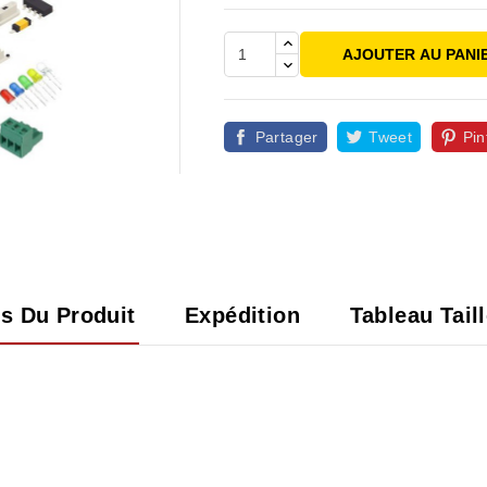
AJOUTER AU PANI
Partager
Tweet
Pin

ls Du Produit
Expédition
Tableau Tail