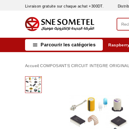
Livraison gratuite sur chaque achat +300DT. Distribut

Parcourir les catégories
Raspberry
INSTRUMENTS DE MESURE
MATERIELS CIRCUIT IMPRIMÈ & SOUDAGE
RÈGULATEURS & VARIATEURS DE VITESSE
NETTOYANTS, LUBRIFIANTS ...
Accueil
COMPOSANTS
CIRCUIT INTEGRE ORIGINAL