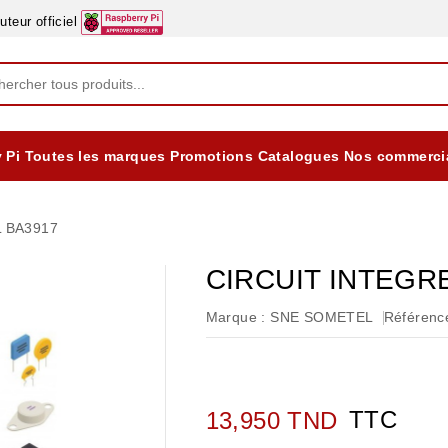
eur officiel
 Pi
Toutes les marques
Promotions
Catalogues
Nos commerci
EQUIPEMENTS DIDACTIQUES
ALIMENTATIONS ÈLECTRIQUE & BATTERES
Formation sur la Sécurité Electrique 2025
 BA3917
CIRCUIT INTEGR
Marque :
SNE SOMETEL
Référence
TTC
13,950 TND