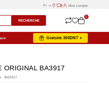
Fr
Mon compte

0
RECHERCHE
Gratuite 300DNT +
aux
E ORIGINAL BA3917
 :
BA3917