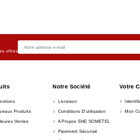
es offres
uits
Notre Société
Votre 
otions
Livraison
Identifi
eaux Produits
Conditions D'utilisation
Mon C
leures Ventes
A Propos SNE SOMETEL
Paiement Sécurisé