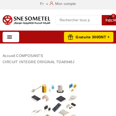
Fr
Mon compte

0
RECH

Gratuite 300DNT +
Accueil
COMPOSANTS
CIRCUIT INTEGRE ORIGINAL TDA8948J