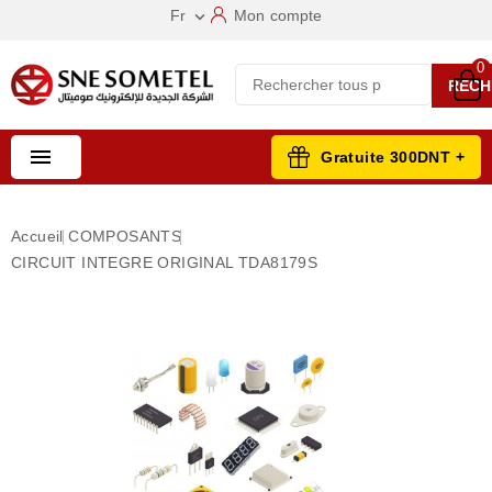
Fr
Mon compte

0
RECH

Gratuite 300DNT +
Accueil
COMPOSANTS
CIRCUIT INTEGRE ORIGINAL TDA8179S