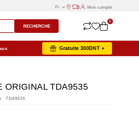
Fr
Mon compte

0
RECHERCHE
Gratuite 300DNT +
aux
E ORIGINAL TDA9535
 :
TDA9535