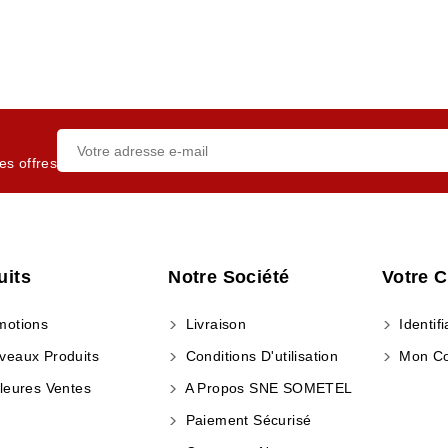
es offres
uits
Notre Société
Votre 
otions
Livraison
Identifi
eaux Produits
Conditions D'utilisation
Mon C
leures Ventes
A Propos SNE SOMETEL
Paiement Sécurisé