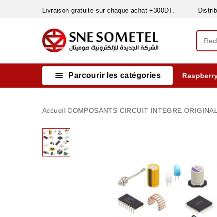
Livraison gratuite sur chaque achat +300DT. Distribut

Parcourir les catégories
Raspberry
INSTRUMENTS DE MESURE
MATERIELS CIRCUIT IMPRIMÈ & SOUDAGE
RÈGULATEURS & VARIATEURS DE VITESSE
NETTOYANTS, LUBRIFIANTS ...
Accueil
COMPOSANTS
CIRCUIT INTEGRE ORIGINA