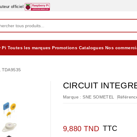
eur officiel
 Pi
Toutes les marques
Promotions
Catalogues
Nos commerci
EQUIPEMENTS DIDACTIQUES
ALIMENTATIONS ÈLECTRIQUE & BATTERES
Formation sur la Sécurité Electrique 2025
L TDA9535
CIRCUIT INTEGR
Marque :
SNE SOMETEL
Référence
TTC
9,880 TND