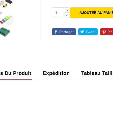
AJOUTER AU PANI
Partager
Tweet
Pin

ls Du Produit
Expédition
Tableau Tail