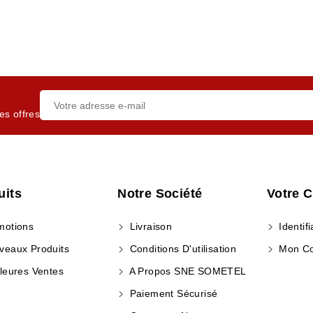
es offres
uits
Notre Société
Votre 
otions
Livraison
Identifi
eaux Produits
Conditions D'utilisation
Mon C
leures Ventes
A Propos SNE SOMETEL
Paiement Sécurisé