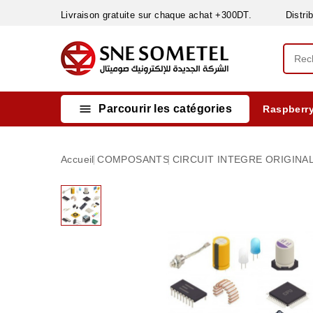
Livraison gratuite sur chaque achat +300DT. Distribut

Parcourir les catégories
Raspberry
INSTRUMENTS DE MESURE
MATERIELS CIRCUIT IMPRIMÈ & SOUDAGE
RÈGULATEURS & VARIATEURS DE VITESSE
NETTOYANTS, LUBRIFIANTS ...
Accueil
COMPOSANTS
CIRCUIT INTEGRE ORIGINA