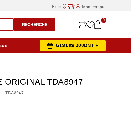
Fr
Mon compte

0
RECHERCHE
Gratuite 300DNT +
aux
E ORIGINAL TDA8947
 :
TDA8947