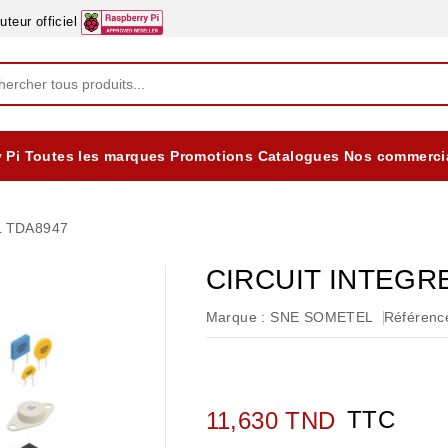
eur officiel
 Pi
Toutes les marques
Promotions
Catalogues
Nos commerci
EQUIPEMENTS DIDACTIQUES
ALIMENTATIONS ÈLECTRIQUE & BATTERES
Formation sur la Sécurité Electrique 2025
L TDA8947
CIRCUIT INTEGR
Marque :
SNE SOMETEL
Référence
TTC
11,630 TND