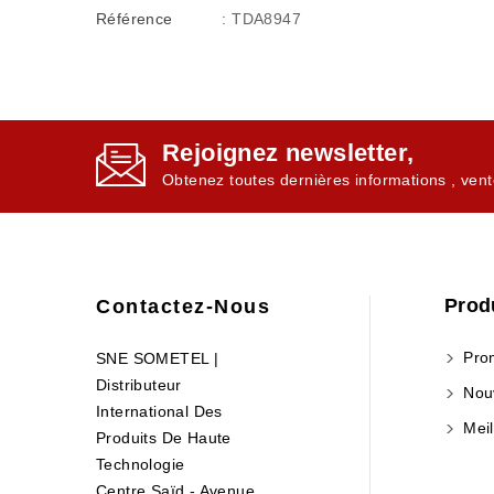
Référence
: TDA8947
Rejoignez newsletter,
Obtenez toutes dernières informations , vent
Prod
Contactez-Nous
Prom
SNE SOMETEL |
Distributeur
Nouv
International Des
Meil
Produits De Haute
Technologie
Centre Saïd - Avenue