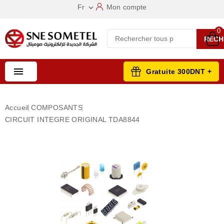
Fr
Mon compte

0
RECH

Gratuite 300DNT +
Accueil
COMPOSANTS
CIRCUIT INTEGRE ORIGINAL TDA8844