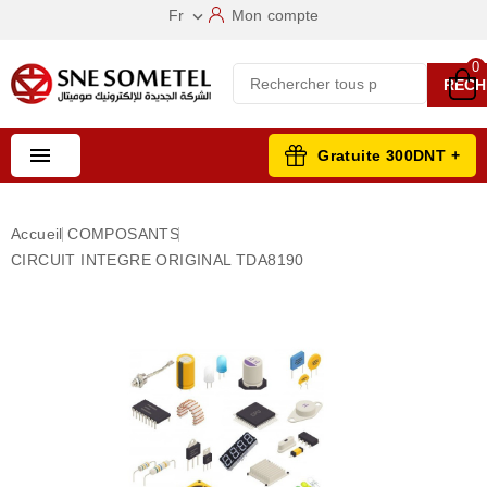
Fr
Mon compte

0
RECH

Gratuite 300DNT +
Accueil
COMPOSANTS
CIRCUIT INTEGRE ORIGINAL TDA8190