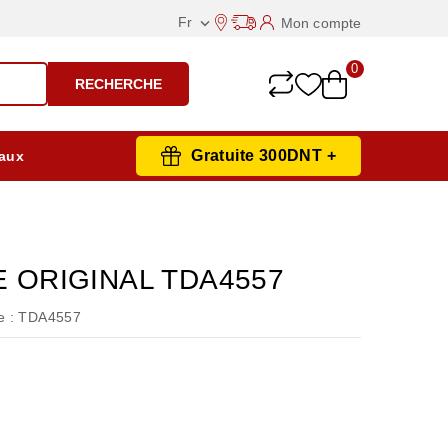
Fr
Mon compte

0
RECHERCHE
Gratuite 300DNT +
aux
E ORIGINAL TDA4557
 :
TDA4557