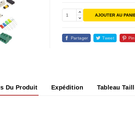
AJOUTER AU PANI
Partager
Tweet
Pin

ls Du Produit
Expédition
Tableau Tail