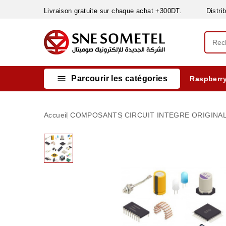
Livraison gratuite sur chaque achat +300DT. Distribut

Parcourir les catégories
Raspberry
INSTRUMENTS DE MESURE
MATERIELS CIRCUIT IMPRIMÈ & SOUDAGE
RÈGULATEURS & VARIATEURS DE VITESSE
NETTOYANTS, LUBRIFIANTS ...
Accueil
COMPOSANTS
CIRCUIT INTEGRE ORIGINA