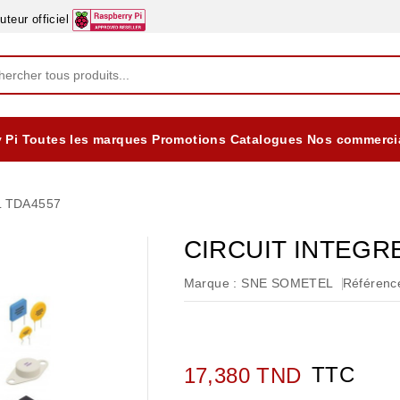
eur officiel
 Pi
Toutes les marques
Promotions
Catalogues
Nos commerci
EQUIPEMENTS DIDACTIQUES
ALIMENTATIONS ÈLECTRIQUE & BATTERES
Formation sur la Sécurité Electrique 2025
L TDA4557
CIRCUIT INTEGR
Marque :
SNE SOMETEL
Référence
TTC
17,380 TND