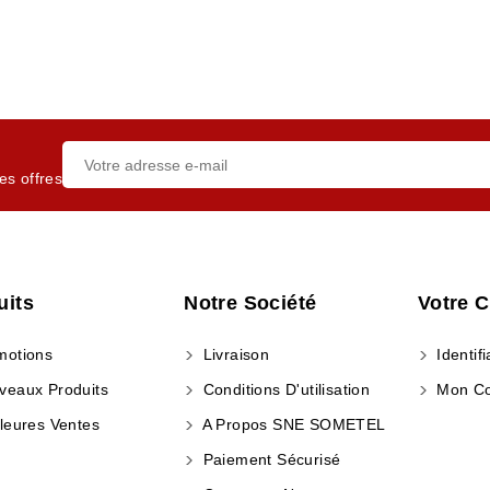
es offres
uits
Notre Société
Votre 
otions
Livraison
Identifi
eaux Produits
Conditions D'utilisation
Mon C
leures Ventes
A Propos SNE SOMETEL
Paiement Sécurisé