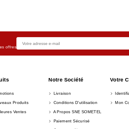
es offres
uits
Notre Société
Votre 
otions
Livraison
Identifi
eaux Produits
Conditions D'utilisation
Mon C
leures Ventes
A Propos SNE SOMETEL
Paiement Sécurisé