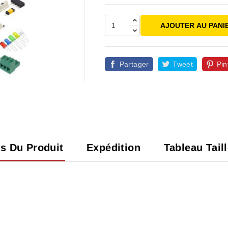
AJOUTER AU PANI
Partager
Tweet
Pin

ls Du Produit
Expédition
Tableau Tail