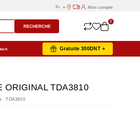
Fr
Mon compte

0
RECHERCHE
Gratuite 300DNT +
aux
E ORIGINAL TDA3810
 :
TDA3810