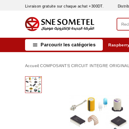
Livraison gratuite sur chaque achat +300DT. Distribut

Parcourir les catégories
Raspberry
INSTRUMENTS DE MESURE
MATERIELS CIRCUIT IMPRIMÈ & SOUDAGE
RÈGULATEURS & VARIATEURS DE VITESSE
NETTOYANTS, LUBRIFIANTS ...
Accueil
COMPOSANTS
CIRCUIT INTEGRE ORIGINA