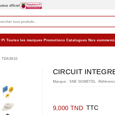
eur officiel
 Pi
Toutes les marques
Promotions
Catalogues
Nos commerci
EQUIPEMENTS DIDACTIQUES
ALIMENTATIONS ÈLECTRIQUE & BATTERES
Formation sur la Sécurité Electrique 2025
L TDA3810
CIRCUIT INTEGR
Marque :
SNE SOMETEL
Référence
TTC
9,000 TND