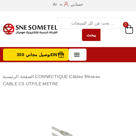
حسابي
Ar

0
يبحث

توصيل مجاني 300DNT +
تصفح الفئات
Réseau
Câbles
CONNECTIQUE
الصفحة الرئيسية
CABLE C5 UTP/LE METRE