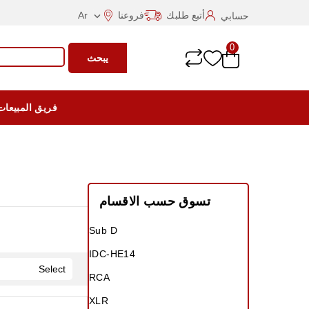
أتبع طلبك
فروعنا
Ar
حسابي

0
يبحث
فريق المبيعات
تسوق حسب الاقسام
Sub D
IDC-HE14
Select
RCA
XLR