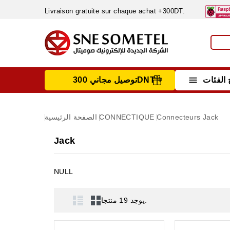
Livraison gratuite sur chaque achat +300DT.

الفئات
توصيل مجاني 300DNT +
INSTRUMENTS DE MESURE
MATERIELS CIRCUIT IMPRIMÈ & SOUDAGE
RÈGULATEURS & VARIATEURS DE VITESSE
NETTOYANTS, LUBRIFIANTS ...
Jack
Connecteurs
CONNECTIQUE
الصفحة الرئيسية
Jack
NULL
يوجد 19 منتجا.