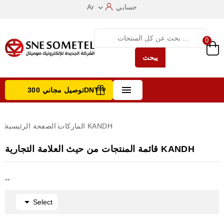
حسابي
Ar

0
يبحث

توصيل مجاني 300DNT +
تصفح الفئات
KANDH
الماركات
الصفحة الرئيسية
قائمة المنتجات من حيث العلامة التجارية KANDH
--

Select