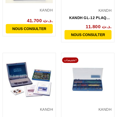
KANDH
KANDH
KANDH GL-12 PLAQUE
41.700 د.ت.
ESSAIS 840 POINTS
11.800 د.ت.
NOUS CONSULTER
NOUS CONSULTER
تخفيضات!
KANDH
KANDH