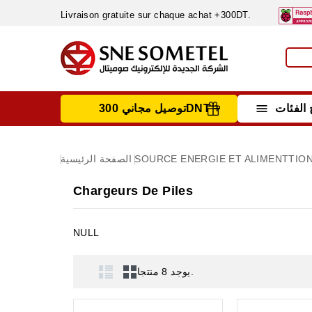
Livraison gratuite sur chaque achat +300DT.

الفئات
توصيل مجاني 300DNT +
INSTRUMENTS DE MESURE
MATERIELS CIRCUIT IMPRIMÈ & SOUDAGE
RÈGULATEURS & VARIATEURS DE VITESSE
NETTOYANTS, LUBRIFIANTS ...
SOURCE ENERGIE ET ALIMENTTIO
الصفحة الرئيسية
Chargeurs De Piles
NULL
يوجد 8 منتجا.