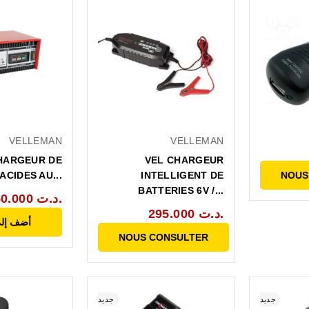
VELLEMAN
VELLEMAN
CHARGEUR DE
VEL CHARGEUR
ACIDES AU...
INTELLIGENT DE
NOUS
BATTERIES 6V /...
250.000 د.ت.
295.000 د.ت.
أضف إلى
NOUS CONSULTER
جديد
جديد