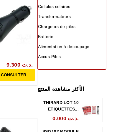
Cellules solaires
Transformateurs
Chargeurs de piles
Batterie
Alimentation à decoupage
Accus-Piles
9.300 د.ت.
 CONSULTER
الأكثر مشاهدة المنتج
THIRARD LOT 10
ETIQUETTES...
0.000 د.ت.
SSI3192 MODULE