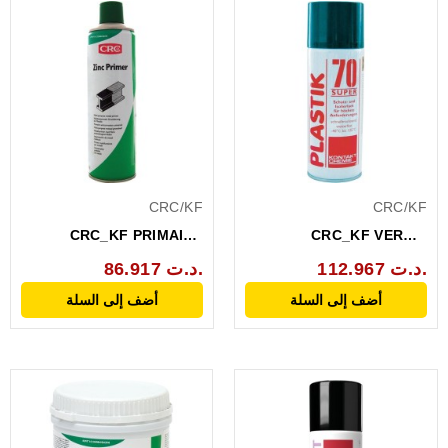
CRC/KF
CRC/KF
CRC_KF PRIMAIRE
CRC_KF VERNIS
ANTICORROSION ZINC
PLASTIK 70 SUPER
112.967 د.ت.
86.917 د.ت.
500ML
PROTECTION...
أضف إلى السلة
أضف إلى السلة