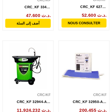
CRC/KF
CRC_KF 62713
CRC_KF 33430
MULTIFOAM 77 ECH
HYDROPOWER ECH
52.600 د.ت.
47.600 د.ت.
NOUS CONSULTER
أضف إلى السلة
CRC/KF
CRC/KF
CRC_KF 32944-AA-
CRC_KF 32950-AA-
SMARTWASHER SW-23
SMARTWASHER FL-4
200.455 د.ت.
11,924.232 د.ت.