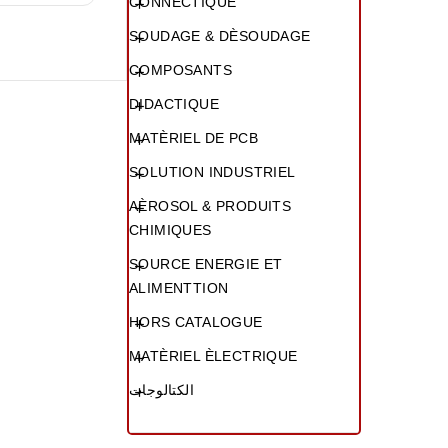
CONNECTIQUE

SOUDAGE & DÈSOUDAGE

COMPOSANTS

DIDACTIQUE

MATÈRIEL DE PCB

SOLUTION INDUSTRIEL

AÈROSOL & PRODUITS

CHIMIQUES
SOURCE ENERGIE ET

ALIMENTTION
HORS CATALOGUE

MATÈRIEL ÈLECTRIQUE

الكتالوجات
