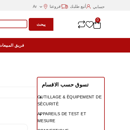
أتبع طلبك
فروعنا
Ar
حسابي

0
يبحث
فريق المبيعات
تسوق حسب الاقسام
OUTILLAGE & ÈQUIPEMENT DE

SÈCURITÈ
APPAREILS DE TEST ET

MESURE