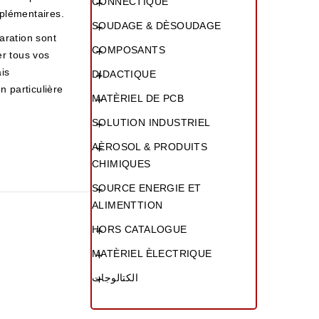
CONNECTIQUE

pplémentaires.
SOUDAGE & DÈSOUDAGE

paration sont
COMPOSANTS

er tous vos
is
DIDACTIQUE

n particulière
MATÈRIEL DE PCB

SOLUTION INDUSTRIEL

AÈROSOL & PRODUITS

CHIMIQUES
SOURCE ENERGIE ET

ALIMENTTION
HORS CATALOGUE

MATÈRIEL ÈLECTRIQUE

الكتالوجات
