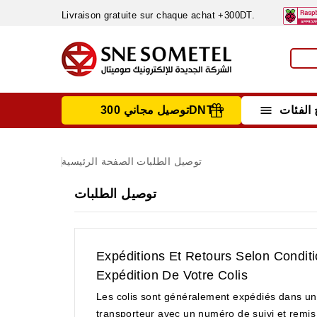
Livraison gratuite sur chaque achat +300DT.

الفئات
توصيل مجاني 300DNT +
INSTRUMENTS DE MESURE
MATERIELS CIRCUIT IMPRIMÈ & SOUDAGE
RÈGULATEURS & VARIATEURS DE VITESSE
NETTOYANTS, LUBRIFIANTS ...
توصيل الطلبات
الصفحة الرئيسية
توصيل الطلبات
Expéditions Et Retours Selon Cond
Expédition De Votre Colis
Les colis sont généralement expédiés dans un 
transporteur avec un numéro de suivi et remis