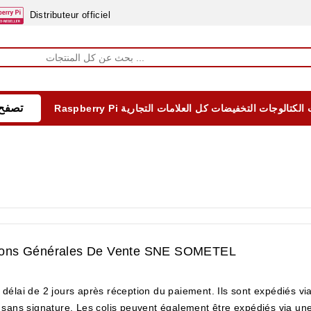
Distributeur officiel
تصفح 
الكتالوجات
التخفيضات
كل العلامات التجارية
Raspberry Pi
EQUIPEMENTS DIDACTIQUES
ALIMENTATIONS ÈLECTRIQUE & BATTERES
Formation sur la Sécurité Electrique 2025
itions Générales De Vente SNE SOMETEL
délai de 2 jours après réception du paiement. Ils sont expédiés vi
 sans signature. Les colis peuvent également être expédiés via un