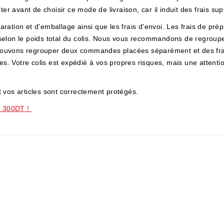
ter avant de choisir ce mode de livraison, car il induit des frais su
paration et d'emballage ainsi que les frais d'envoi. Les frais de pré
nt selon le poids total du colis. Nous vous recommandons de regroup
pouvons regrouper deux commandes placées séparément et des fra
es. Votre colis est expédié à vos propres risques, mais une attentio
 vos articles sont correctement protégés.
= 300
DT
!