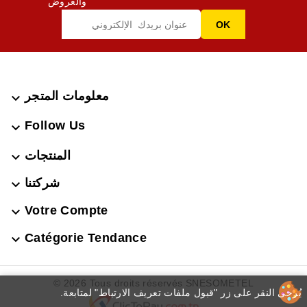
والعروض
معلومات المتجر

Follow Us

المنتجات

شركتنا

Votre Compte

Catégorie Tendance

© 2026 Tous droits réservés SNESOMETEL
.يُرجى النقر على زر "قبول ملفات تعريف الارتباط" لمتابعة