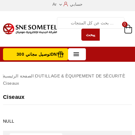
حسابي
Ar

0
يبحث

توصيل مجاني 300DNT +
تصفح الفئات
OUTILLAGE & ÈQUIPEMENT DE SÈCURITÈ
الصفحة الرئيسية
Ciseaux
Ciseaux
NULL