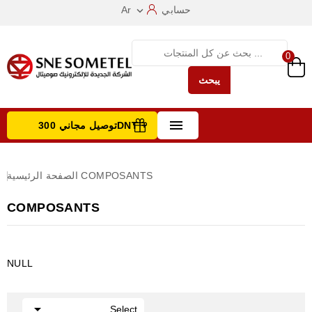
حسابي
Ar

0
يبحث

توصيل مجاني 300DNT +
تصفح الفئات
COMPOSANTS
الصفحة الرئيسية
COMPOSANTS
NULL

Select