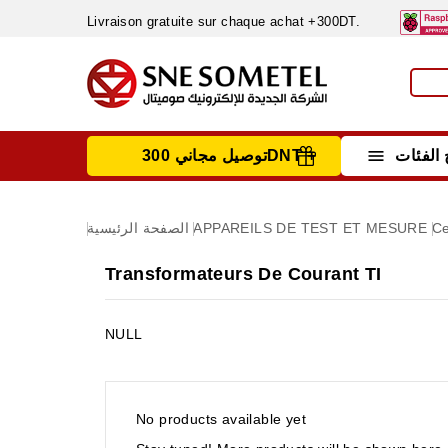
Livraison gratuite sur chaque achat +300DT.

الفئات
توصيل مجاني 300DNT +
INSTRUMENTS DE MESURE
MATERIELS CIRCUIT IMPRIMÈ & SOUDAGE
RÈGULATEURS & VARIATEURS DE VITESSE
NETTOYANTS, LUBRIFIANTS ...
Ce
APPAREILS DE TEST ET MESURE
الصفحة الرئيسية
Transformateurs De Courant TI
NULL
No products available yet