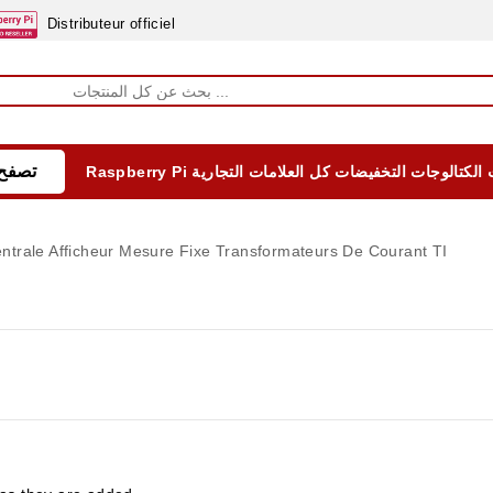
Distributeur officiel
تصفح 
الكتالوجات
التخفيضات
كل العلامات التجارية
Raspberry Pi
EQUIPEMENTS DIDACTIQUES
ALIMENTATIONS ÈLECTRIQUE & BATTERES
Formation sur la Sécurité Electrique 2025
ntrale Afficheur Mesure Fixe
Transformateurs De Courant TI