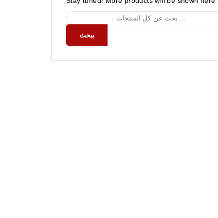
Stay tuned! More products will be shown here
يبحث