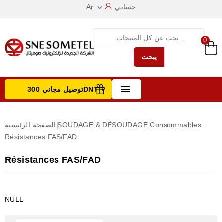
حسابي
Ar

0
يبحث

توصيل مجاني 300DNT +
تصفح الفئات
Consommables
SOUDAGE & DÈSOUDAGE
الصفحة الرئيسية
Résistances FAS/FAD
Résistances FAS/FAD
NULL