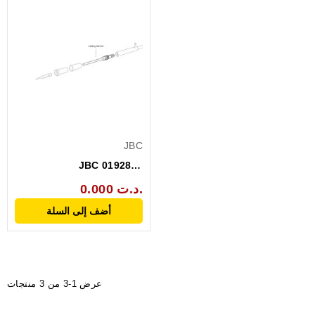
JBC
JBC 0192880
RESISTANCE FAS 14S
0.000 د.ت.
230V
أضف إلى السلة
عرض 1-3 من 3 منتجات