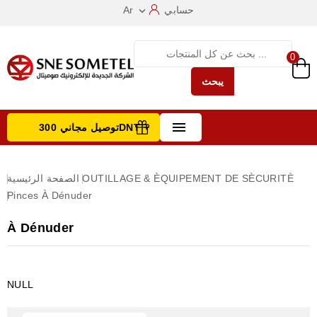
حسابي
Ar

0
يبحث

توصيل مجاني 300DNT +
تصفح الفئات
OUTILLAGE & ÈQUIPEMENT DE SÈCURITÈ
الصفحة الرئيسية
Pinces
À Dénuder
À Dénuder
NULL