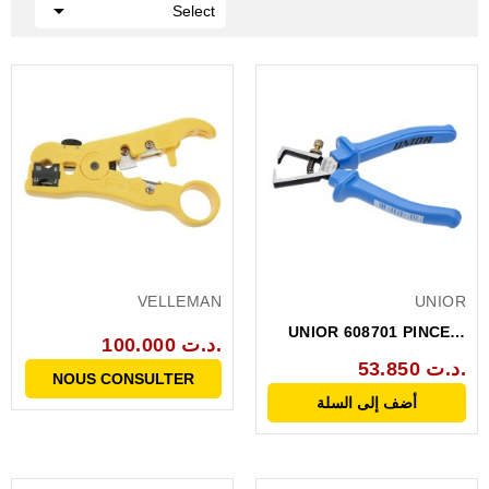

Select
VELLEMAN
UNIOR
UNIOR 608701 PINCE A
100.000 د.ت.
DENUDER 0.6--10MM_...
53.850 د.ت.
NOUS CONSULTER
أضف إلى السلة