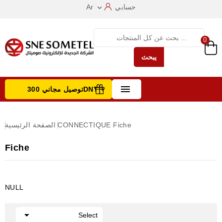
حسابي
Ar

0
يبحث

توصيل مجاني 300DNT +
تصفح الفئات
Fiche
CONNECTIQUE
الصفحة الرئيسية
Fiche
NULL

Select