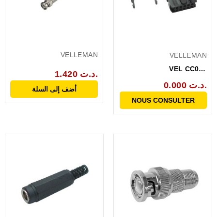
VELLEMAN
VELLEMAN
VEL CC025
1.420 د.ت.
CONNECTEUR IDC 14
0.000 د.ت.
أضف إلى السلة
BROCHES SUR CABLE
NOUS CONSULTER