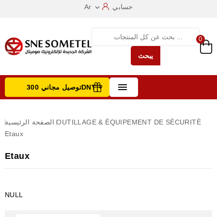
حسابي
Ar

0
يبحث

توصيل مجاني 300DNT +
تصفح الفئات
OUTILLAGE & ÈQUIPEMENT DE SÈCURITÈ
الصفحة الرئيسية
Etaux
Etaux
NULL