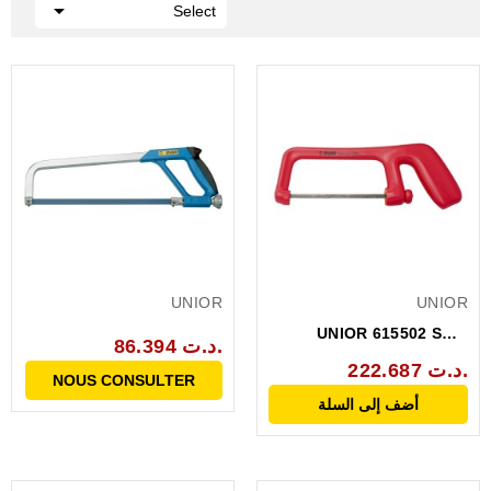

Select
UNIOR
UNIOR
UNIOR 615502 SCIE
86.394 د.ت.
ISOLEE VDE 1000V
222.687 د.ت.
NOUS CONSULTER
753VDEDP
أضف إلى السلة